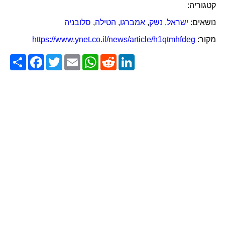
קטגוריה:
נושאים:
ישראל
,
נשק
,
אמברגו
,
הטילה
,
סלובניה
מקור:
https://www.ynet.co.il/news/article/h1qtmhfdeg
Share
Facebook
Twitter
Email
WhatsApp
Reddit
LinkedIn