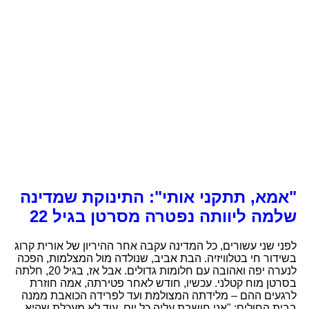
"אמא, תתקני אותי": התינוקת שמדינה
שלמה ליוותה נפטרה מסרטן בגיל 22
לפני שני עשורים, כל המדינה עקבה אחר ההיריון של אורית קרוג
בשידור חי בטלוויזיה. הבת אביב, שנולדה מול המצלמות, הפכה
לנערה יפה ואהובה עם חלומות גדולים. אבל אז, בגיל 20, חלתה
בסרטן מוח קטלני. עכשיו, חודש לאחר פטירתה, אמה חוזרת
לרגעים ההם – מלידתה המצולמת ועד לפרידה הכואבת ממנה
בבית החולים: "אני חושבת עליה כל יום. עוד לא מעכלת שהיא