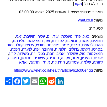
כבר לא פה" [
מקור
]
תאריך פרסום:
שישי, 1 אוגוסט 2025 בשעה 03:00:00
מקור:
ynet.co.il
קטגוריה:
נושאים:
בגיל
,
פה"
,
מעכלת
,
עוד
,
יום
,
עליה
,
חושבת
,
"אני
,
החולים
,
ממנה
,
הכואבת
,
לפרידה
,
ועד
,
המצולמת
,
מלידתה
,
ההם
,
לרגעים
,
חוזרת
,
אמה
,
פטירתה
,
חודש
,
עכשיו
,
קטלני
,
מוח
,
בסרטן
,
חלתה
,
גדולים
,
חלומות
,
ואהובה
,
יפה
,
לנערה
,
הפכה
,
המצלמות
,
מול
,
שנולדה
,
אביב
,
הבת
,
בטלוויזיה
,
בשידור
,
קרוג
,
אורית
,
ההיריון
,
אחר
,
עקבה
,
המדינה
,
עשורים
,
מסרטן
,
נפטרה
,
ליוותה
,
שלמה
,
שמדינה
,
התינוקת
,
אותי"
,
תתקני
,
"אמא
מקור:
https://www.ynet.co.il/health/article/b1fc00erlgg
Share
Facebook
Twitter
Email
WhatsApp
Reddit
LinkedIn