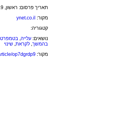
תאריך פרסום:
ראשון, 19 אוקטובר 2025 בשעה 02:09:43
מקור:
ynet.co.il
קטגוריה:
נושאים:
עלייה
,
בטמפרטו
בהמשך
,
לקראת
,
שינוי
מקור:
article/op7dgrdp9