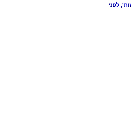
הקרובה, אבל אנחנו ב'שנות ה-20 העליזות', לפני