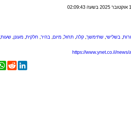
רות
,
בשלישי
,
שתימשך
,
קלה
,
תחול
,
מיום
,
בהיר
,
חלקית
,
מעונן
,
שעות
,
https://www.ynet.co.il/news/
App
Reddit
LinkedIn