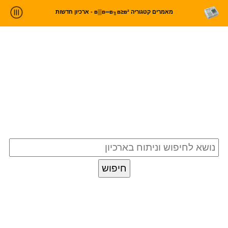
מאמרים קטגוריה в▒в═в╖в≥в² - ארכיון חדשות
ניתוח חדשות
סטטיסטיקות וטרנדים
עלינו
כניסה