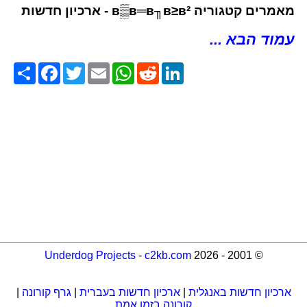
מאמרים קטגוריה в▒в═в╖в≥в² - ארכיון חדשות
עמוד הבא ...
Share
Facebook
Twitter
Email
WhatsApp
Reddit
LinkedIn
Underdog Projects
-
c2kb.com
© 2001 - 2026
ארכיון חדשות באנגלית
|
ארכיון חדשות בעברית
|
גרף קורונה
|
קורונה בזמן אמת