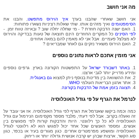
2020-
21,696
מה אני חושב
08-06
2020-
21,837
אני חושב שאחרי שהבנו בערך
איך הוירוס מתפשט
, והבנו את
08-07
הסימפטומים
ואיך מזהים אותו. שתי שאלות רציניות נשארו פתוחות:
2020-
1. האם ישנה הדבקה חוזרת ? - מי שחלה יחלה שוב ? ובאיזה טווח זמן. -
21,919
08-08
לפי הסינים
כל המקרים החוזרים הינם תוצאה של טעות בבדיקה והוירוס
לא מצלצל פעמיים. אבל אני לא מאמין להם במאה אחוזים.
2020-
22,033
2. האם הוירוס משאיר נזקים גם לאחר שמבריאים ?
08-09
2020-
22,106
אני מזמין אתכם לראות נתונים נוספים
08-10
2020-
22,245
1.
באתר דשבורד ישראל
על התפשטות הקורונה בארץ. גרפים נוספים
08-11
ומידע מדוייק יותר לגבי ארצנו.
2020-
2. את ההשוואה בין מדינות בנוסף ניתן למצוא
גם באנגלית
.
22,439
08-12
3. אתר ארגון הבריאות העולמי
WHO
.
4.
תצוגה בזמן אמת של הדבקות בקורונה
.
2020-
22,594
08-13
לנרמל את הגרף על פי גודל האוכלוסיה
2020-
22,876
08-14
כמה וכמה ביקשו שאנרמל את הגרף לפי גודל האוכלוסיה. אז אני עובד על
2020-
זה ואעלה בקרוב. אבל לפי דעתי, מלבד מספר מקסימום הנירמול עם גודל
23,179
08-15
האוכלוסיה לא כל כך רלוונטי. היות והדבקות קורות לפי מפגשים בין
אנשים, ומספר האנשים שכל אחד יכול לפגוש הוא לא רלוונטי לגודל
2020-
23,370
האוכלוסיה ומושפע מפרמטרים אחרים. כגון מגורים בעיר או בכפר, כגון
08-16
סוג הקשר, ארצות שבהן יש קרבה אנושית גדולה יותר או ריחוק.
2020-