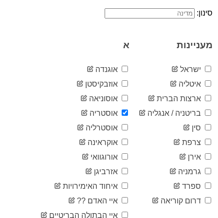
18
03-02
סינון:
2020-
21
03-03
2020-
29
מעניינות
א
03-04
2020-
41
03-05
ישראל
אוגנדה
2020-
55
איטליה
אוזבקיסטן
03-06
2020-
ארצות הברית
אוסוניאה
79
03-07
בריטניה / אנגליה
אוסטריה
2020-
104
03-08
סין
אוסטרליה
2020-
131
צרפת
אוקראינה
03-09
2020-
אירן
אורוגוואי
182
03-10
גרמניה
אזרביגן
2020-
246
03-11
ספרד
איחוד האימירויות
2020-
302
דרום קוריאה
איי האדם ??
03-12
2020-
איי הבתולה הבריטיים