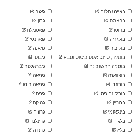
2020-
12,051
04-05
באיינט הלנה
גאנה
2020-
12,297
בהאמס
גבון
04-06
2020-
בהוטן
גואטמלה
12,639
04-07
בולגריה
גוארנסי
2020-
12,942
04-08
בוליביה
גויאנה
2020-
13,244
בונאיר, סיינט אסטוביטוס וסבא
גיבוטי
04-09
2020-
בוסניה הרצגובינה
גיבראלטר
13,555
04-10
בוצוואנה
גיניאה
2020-
13,806
04-11
בורונדי
גיניאה ביסו
2020-
13,945
בוריקינה פסו
גיניה
04-12
2020-
בחריין
גמיקה
14,041
04-13
בינלאומי
גרוזיה
2020-
14,226
04-14
בלגיה
גרינלנד
2020-
14,336
בליז
גרנדה
04-15