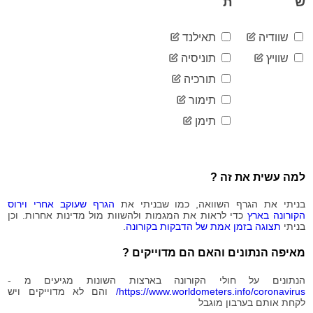
ש
ת
2020-
20,472
07-26
שוודיה
תאילנד
2020-
20,558
07-27
שוויץ
תוניסיה
2020-
20,677
תורכיה
07-28
2020-
תימור
20,850
07-29
תימן
2020-
20,955
07-30
2020-
21,130
07-31
למה עשית את זה ?
2020-
21,212
08-01
בניתי את הגרף השוואה, כמו שבניתי את
הגרף שעוקב אחרי וירוס
2020-
21,304
הקורונה בארץ
כדי לראות את המגמות ולהשוות מול מדינות אחרות. וכן
08-02
בניתי
תצוגה בזמן אמת של הדבקות בקורונה
.
2020-
21,385
08-03
מאיפה הנתונים והאם הם מדוייקים ?
2020-
21,481
08-04
הנתונים על חולי הקורונה בארצות השונות מגיעים מ -
2020-
https://www.worldometers.info/coronavirus/
והם לא מדוייקים ויש
21,566
לקחת אותם בערבון מוגבל
08-05