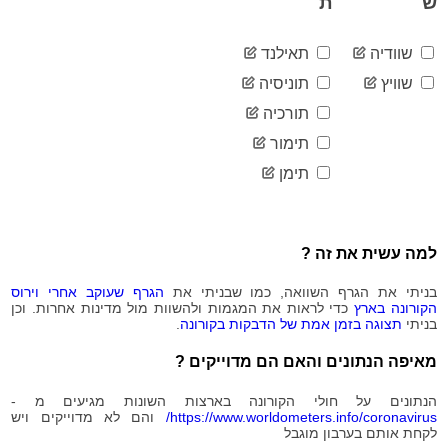
ש
ת
2020-
2,417
08-05
שוודיה
תאילנד
2020-
2,480
08-06
שוויץ
תוניסיה
2020-
2,523
תורכיה
08-07
2020-
תימור
2,566
08-08
תימן
2020-
2,596
08-09
2020-
2,599
08-10
למה עשית את זה ?
2020-
2,615
08-11
בניתי את הגרף השוואה, כמו שבניתי את
הגרף שעוקב אחרי וירוס
2020-
2,690
הקורונה בארץ
כדי לראות את המגמות ולהשוות מול מדינות אחרות. וכן
08-12
בניתי
תצוגה בזמן אמת של הדבקות בקורונה
.
2020-
2,739
08-13
מאיפה הנתונים והאם הם מדוייקים ?
2020-
2,801
08-14
הנתונים על חולי הקורונה בארצות השונות מגיעים מ -
2020-
https://www.worldometers.info/coronavirus/
והם לא מדוייקים ויש
2,855
לקחת אותם בערבון מוגבל
08-15