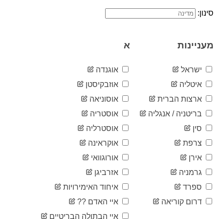
10
03-12
סינון:
2020-
21
03-13
2020-
32
מעניינות
א
03-14
2020-
44
03-15
ישראל
אוגנדה
2020-
61
איטליה
אוזבקיסטן
03-16
2020-
ארצות הברית
אוסוניאה
72
03-17
בריטניה / אנגליה
אוסטריה
2020-
96
03-18
סין
אוסטרליה
2020-
104
צרפת
אוקראינה
03-19
2020-
אירן
אורוגוואי
123
03-20
גרמניה
אזרביגן
2020-
137
03-21
ספרד
איחוד האימירויות
2020-
178
דרום קוריאה
איי האדם ??
03-22
2020-
איי הבתולה הבריטיים