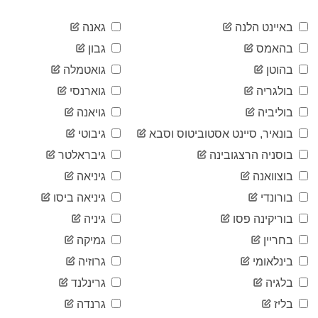
2020-
863
04-15
באיינט הלנה
גאנה
2020-
977
בהאמס
גבון
04-16
2020-
בהוטן
גואטמלה
1,049
04-17
בולגריה
גוארנסי
2020-
1,089
04-18
בוליביה
גויאנה
2020-
1,161
בונאיר, סיינט אסטוביטוס וסבא
גיבוטי
04-19
2020-
בוסניה הרצגובינה
גיבראלטר
1,173
04-20
בוצוואנה
גיניאה
2020-
1,199
04-21
בורונדי
גיניאה ביסו
2020-
1,244
בוריקינה פסו
גיניה
04-22
2020-
בחריין
גמיקה
1,325
04-23
בינלאומי
גרוזיה
2020-
1,360
04-24
בלגיה
גרינלנד
2020-
1,373
בליז
גרנדה
04-25