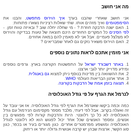
2020-
2,902
מה אני חושב
08-16
2020-
2,907
אני חושב שאחרי שהבנו בערך
איך הוירוס מתפשט
, והבנו את
08-17
הסימפטומים
ואיך מזהים אותו. שתי שאלות רציניות נשארו פתוחות:
2020-
1. האם ישנה הדבקה חוזרת ? - מי שחלה יחלה שוב ? ובאיזה טווח זמן. -
2,922
08-18
לפי הסינים
כל המקרים החוזרים הינם תוצאה של טעות בבדיקה והוירוס
לא מצלצל פעמיים. אבל אני לא מאמין להם במאה אחוזים.
2020-
3,022
2. האם הוירוס משאיר נזקים גם לאחר שמבריאים ?
08-19
2020-
3,102
אני מזמין אתכם לראות נתונים נוספים
08-20
2020-
3,225
1.
באתר דשבורד ישראל
על התפשטות הקורונה בארץ. גרפים נוספים
08-21
ומידע מדוייק יותר לגבי ארצנו.
2020-
2. את ההשוואה בין מדינות בנוסף ניתן למצוא
גם באנגלית
.
3,316
08-22
3. אתר ארגון הבריאות העולמי
WHO
.
4.
תצוגה בזמן אמת של הדבקות בקורונה
.
2020-
3,356
08-23
לנרמל את הגרף על פי גודל האוכלוסיה
2020-
3,424
08-24
כמה וכמה ביקשו שאנרמל את הגרף לפי גודל האוכלוסיה. אז אני עובד על
2020-
זה ואעלה בקרוב. אבל לפי דעתי, מלבד מספר מקסימום הנירמול עם גודל
3,452
08-25
האוכלוסיה לא כל כך רלוונטי. היות והדבקות קורות לפי מפגשים בין
אנשים, ומספר האנשים שכל אחד יכול לפגוש הוא לא רלוונטי לגודל
2020-
3,536
האוכלוסיה ומושפע מפרמטרים אחרים. כגון מגורים בעיר או בכפר, כגון
08-26
סוג הקשר, ארצות שבהן יש קרבה אנושית גדולה יותר או ריחוק.
2020-