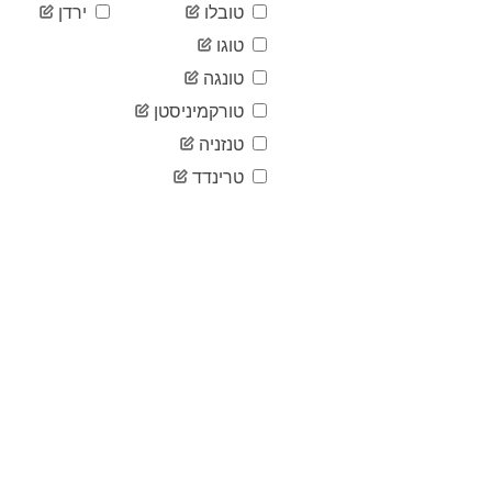
טובלו
ירדן
טוגו
טונגה
טורקמיניסטן
טנזניה
טרינדד