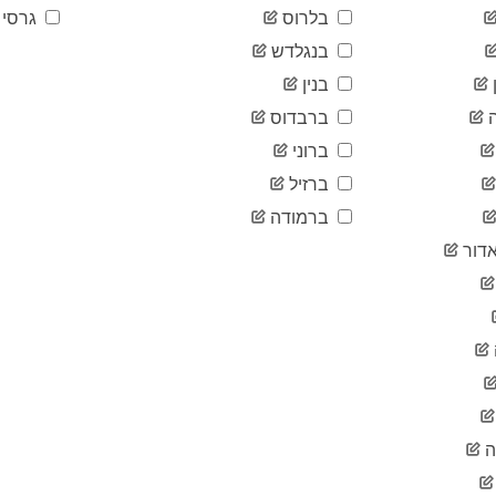
בלרוס
גרסי
בנגלדש
בנין
ברבדוס
ברוני
ברזיל
ברמודה
דור
ה