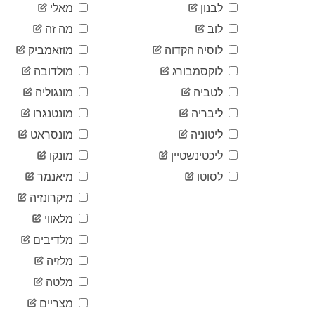
לבנון
מאלי
לוב
מה זה
לוסיה הקדוה
מוזאמביק
לוקסמבורג
מולדובה
לטביה
מונגוליה
ליבריה
מונטנגרו
ליטוניה
מונסראט
ליכטינשטיין
מונקו
לסוטו
מיאנמר
מיקרונזיה
מלאווי
מלדיבים
מלזיה
מלטה
מצריים