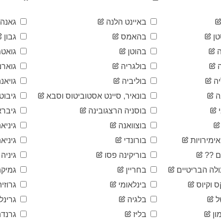
באיינט הלנה
גאנה
ן
בהאמס
גבון
בהוטן
גואטמ
בולגריה
גוארנ
ה
בוליביה
גויאנ
ה
בונאיר, סיינט אסטוביטוס וסבא
גיבוטי
בוסניה הרצגובינה
גיברא
בוצוואנה
גיניא
ימירויות
בורונדי
גיניאה
ם ??
בוריקינה פסו
גיניה
לה הבריטיים
בחריין
גמיקה
ס וקיוס
בינלאומי
גרוזיה
ל
בלגיה
גרינל
ון
בליז
גרנדה