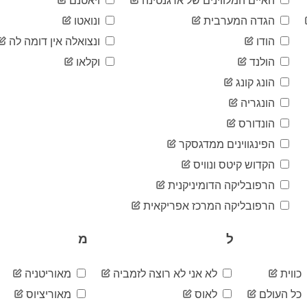
האיים המלווינים של ארגנטינה
ויאטנם
הגדה המערבית
ונואטו
הודו
ונצואלה אין דומה לה
הולנד
וקלאו
הונג קונג
הונגריה
הונדורס
הפינגווינים ממדגסקר
הקדוש קיטס ונוויס
הרפובליקה הדומיניקנית
הרפובליקה המרכז אפריקאית
ל
מ
כווית
לא אני לא רוצה לזמביה
מאוריטניה
כל העולם
לאוס
מאוריציוס