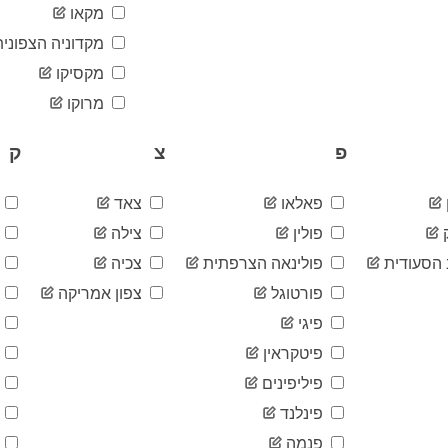
מקאו
מקדוניה הצפונית
מקסיקו
מרוקו
פ
צ
ק
פאלאו
צאד
ק
פולין
צילה
ק
הסעודית
פולינאה הצרפתית
צכיה
ק
פורטוגל
צפון אמריקה
ק
פיגי
ק
פיטקראין
ק
פיליפינים
ק
פינלנד
ק
פנמה
ק