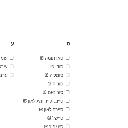
ס
ע
סאו תומה
עומן
סודן
עירק
סומליה
ערב 
סוריה
סורינאם
סיינט פייר ומיקלאון
סיירה לאון
סיישל
סינגפור