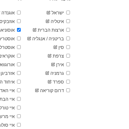
ישראל
אוגנדה
איטליה
אוזבקיסט
ארצות הברית
אוסוניאה
בריטניה / אנגליה
אוסטריה
סין
אוסטרלי
צרפת
אוקראינ
אירן
אורוגוואי
גרמניה
אזרביגן
ספרד
איחוד הא
דרום קוריאה
איי האד
איי הבתו
איי טורק
איי מרש
איי סולומ