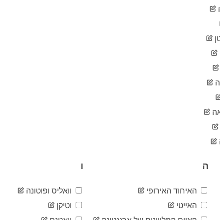
ן
ה
ה
ה
ו
האיחוד האירופי
וואליס ופוטונה
האייטי
וטיקן