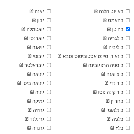
2020-
5
04-15
באיינט הלנה
גאנה
2020-
5
בהאמס
גבון
04-16
2020-
בהוטן
גואטמלה
5
04-17
בולגריה
גוארנסי
2020-
5
04-18
בוליביה
גויאנה
2020-
5
בונאיר, סיינט אסטוביטוס וסבא
גיבוטי
04-19
2020-
בוסניה הרצגובינה
גיבראלטר
5
04-20
בוצוואנה
גיניאה
2020-
6
04-21
בורונדי
גיניאה ביסו
2020-
6
בוריקינה פסו
גיניה
04-22
2020-
בחריין
גמיקה
7
04-23
בינלאומי
גרוזיה
2020-
7
04-24
בלגיה
גרינלנד
2020-
7
בליז
גרנדה
04-25