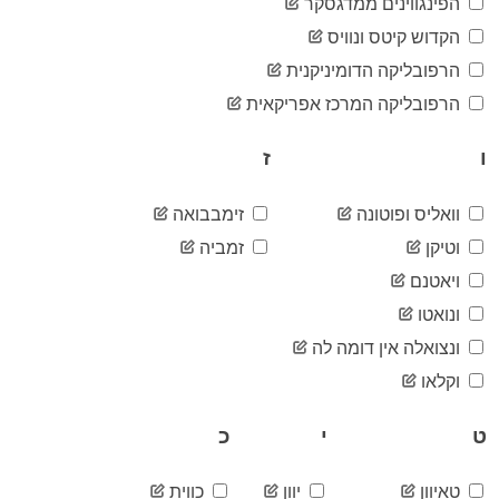
21
הפינגווינים ממדגסקר
05-18
2020-
הקדוש קיטס ונוויס
21
05-19
הרפובליקה הדומיניקנית
2020-
21
05-20
הרפובליקה המרכז אפריקאית
2020-
21
05-21
ו
ז
2020-
21
05-22
2020-
וואליס ופוטונה
זימבבואה
24
05-23
וטיקן
זמביה
2020-
24
05-24
ויאטנם
2020-
27
ונואטו
05-25
2020-
ונצואלה אין דומה לה
27
05-26
וקלאו
2020-
28
05-27
ט
י
כ
2020-
31
05-28
2020-
31
טאיוון
יוון
כווית