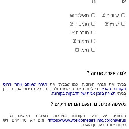
ש
ת
2020-
105
08-05
שוודיה
תאילנד
2020-
108
08-06
שוויץ
תוניסיה
2020-
108
תורכיה
08-07
2020-
תימור
108
08-08
תימן
2020-
110
08-09
2020-
110
08-10
למה עשית את זה ?
2020-
113
08-11
בניתי את הגרף השוואה, כמו שבניתי את
הגרף שעוקב אחרי וירוס
2020-
113
הקורונה בארץ
כדי לראות את המגמות ולהשוות מול מדינות אחרות. וכן
08-12
בניתי
תצוגה בזמן אמת של הדבקות בקורונה
.
2020-
128
08-13
מאיפה הנתונים והאם הם מדוייקים ?
2020-
133
08-14
הנתונים על חולי הקורונה בארצות השונות מגיעים מ -
2020-
https://www.worldometers.info/coronavirus/
והם לא מדוייקים ויש
133
לקחת אותם בערבון מוגבל
08-15