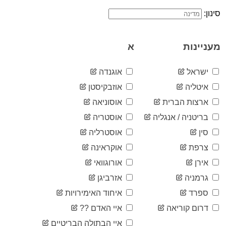
1
03-10
סינון:
2020-
3
03-11
2020-
4
מעניינות
א
03-12
2020-
5
03-13
ישראל
אוגנדה
2020-
7
איטליה
אוזבקיסטן
03-14
2020-
ארצות הברית
אוסוניאה
11
03-15
בריטניה / אנגליה
אוסטריה
2020-
14
03-16
סין
אוסטרליה
2020-
19
צרפת
אוקראינה
03-17
2020-
אירן
אורוגוואי
25
03-18
גרמניה
אזרביגן
2020-
34
03-19
ספרד
איחוד האימירויות
2020-
36
דרום קוריאה
איי האדם ??
03-20
2020-
איי הבתולה הבריטיים