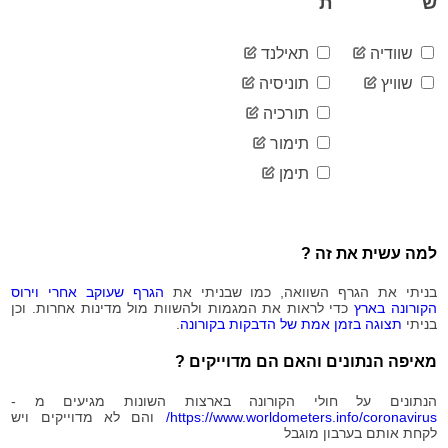
ש
ת
2020-
89
08-03
שוודיה
תאילנד
2020-
89
08-04
שוויץ
תוניסיה
2020-
89
תורכיה
08-05
2020-
תימור
89
08-06
תימן
2020-
89
08-07
2020-
89
08-08
למה עשית את זה ?
2020-
89
08-09
בניתי את הגרף השוואה, כמו שבניתי את
הגרף שעוקב אחרי וירוס
2020-
89
הקורונה בארץ
כדי לראות את המגמות ולהשוות מול מדינות אחרות. וכן
08-10
בניתי
תצוגה בזמן אמת של הדבקות בקורונה
.
2020-
90
08-11
מאיפה הנתונים והאם הם מדוייקים ?
2020-
91
08-12
הנתונים על חולי הקורונה בארצות השונות מגיעים מ -
2020-
https://www.worldometers.info/coronavirus/
והם לא מדוייקים ויש
92
לקחת אותם בערבון מוגבל
08-13