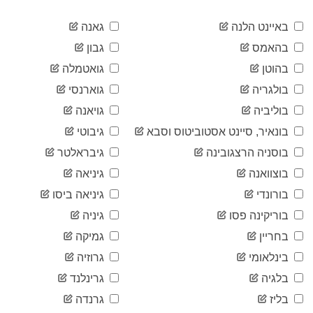
2020-
81
04-13
באיינט הלנה
גאנה
2020-
81
בהאמס
גבון
04-14
2020-
בהוטן
גואטמלה
81
04-15
בולגריה
גוארנסי
2020-
81
04-16
בוליביה
גויאנה
2020-
82
בונאיר, סיינט אסטוביטוס וסבא
גיבוטי
04-17
2020-
בוסניה הרצגובינה
גיבראלטר
82
04-18
בוצוואנה
גיניאה
2020-
82
04-19
בורונדי
גיניאה ביסו
2020-
82
בוריקינה פסו
גיניה
04-20
2020-
בחריין
גמיקה
82
04-21
בינלאומי
גרוזיה
2020-
82
04-22
בלגיה
גרינלנד
2020-
82
בליז
גרנדה
04-23