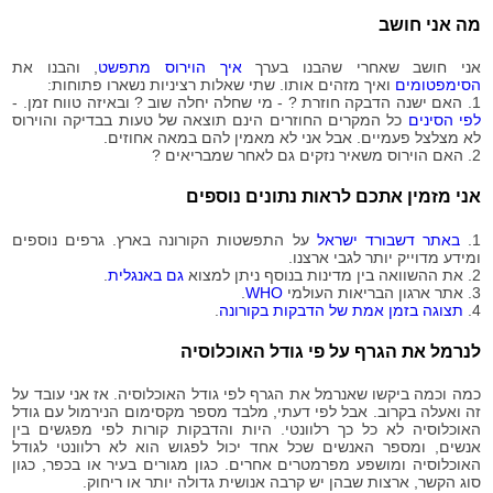
2020-
93
מה אני חושב
08-14
2020-
94
אני חושב שאחרי שהבנו בערך
איך הוירוס מתפשט
, והבנו את
08-15
הסימפטומים
ואיך מזהים אותו. שתי שאלות רציניות נשארו פתוחות:
2020-
1. האם ישנה הדבקה חוזרת ? - מי שחלה יחלה שוב ? ובאיזה טווח זמן. -
94
08-16
לפי הסינים
כל המקרים החוזרים הינם תוצאה של טעות בבדיקה והוירוס
לא מצלצל פעמיים. אבל אני לא מאמין להם במאה אחוזים.
2020-
97
2. האם הוירוס משאיר נזקים גם לאחר שמבריאים ?
08-17
2020-
98
אני מזמין אתכם לראות נתונים נוספים
08-18
2020-
99
1.
באתר דשבורד ישראל
על התפשטות הקורונה בארץ. גרפים נוספים
08-19
ומידע מדוייק יותר לגבי ארצנו.
2020-
2. את ההשוואה בין מדינות בנוסף ניתן למצוא
גם באנגלית
.
99
08-20
3. אתר ארגון הבריאות העולמי
WHO
.
4.
תצוגה בזמן אמת של הדבקות בקורונה
.
2020-
100
08-21
לנרמל את הגרף על פי גודל האוכלוסיה
2020-
100
08-22
כמה וכמה ביקשו שאנרמל את הגרף לפי גודל האוכלוסיה. אז אני עובד על
2020-
זה ואעלה בקרוב. אבל לפי דעתי, מלבד מספר מקסימום הנירמול עם גודל
101
08-23
האוכלוסיה לא כל כך רלוונטי. היות והדבקות קורות לפי מפגשים בין
אנשים, ומספר האנשים שכל אחד יכול לפגוש הוא לא רלוונטי לגודל
2020-
101
האוכלוסיה ומושפע מפרמטרים אחרים. כגון מגורים בעיר או בכפר, כגון
08-24
סוג הקשר, ארצות שבהן יש קרבה אנושית גדולה יותר או ריחוק.
2020-