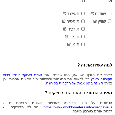
ש
ת
2020-
7,921
08-19
שוודיה
תאילנד
2020-
7,949
08-20
שוויץ
תוניסיה
2020-
7,997
תורכיה
08-21
2020-
תימור
8,016
08-22
תימן
2020-
8,050
08-23
2020-
8,082
08-24
למה עשית את זה ?
2020-
8,110
08-25
בניתי את הגרף השוואה, כמו שבניתי את
הגרף שעוקב אחרי וירוס
2020-
8,112
הקורונה בארץ
כדי לראות את המגמות ולהשוות מול מדינות אחרות. וכן
08-26
בניתי
תצוגה בזמן אמת של הדבקות בקורונה
.
2020-
8,122
08-27
מאיפה הנתונים והאם הם מדוייקים ?
2020-
8,151
08-28
הנתונים על חולי הקורונה בארצות השונות מגיעים מ -
2020-
https://www.worldometers.info/coronavirus/
והם לא מדוייקים ויש
8,161
לקחת אותם בערבון מוגבל
08-29