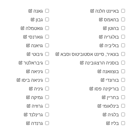
2020-
76
04-29
באיינט הלנה
גאנה
2020-
76
בהאמס
גבון
04-30
2020-
בהוטן
גואטמלה
76
05-01
בולגריה
גוארנסי
2020-
81
05-02
בוליביה
גויאנה
2020-
85
בונאיר, סיינט אסטוביטוס וסבא
גיבוטי
05-03
2020-
בוסניה הרצגובינה
גיבראלטר
85
05-04
בוצוואנה
גיניאה
2020-
88
05-05
בורונדי
גיניאה ביסו
2020-
100
בוריקינה פסו
גיניה
05-06
2020-
בחריין
גמיקה
101
05-07
בינלאומי
גרוזיה
2020-
108
05-08
בלגיה
גרינלנד
2020-
129
בליז
גרנדה
05-09