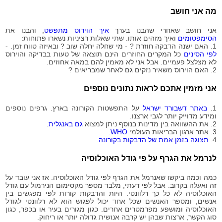
2020-
8,174
מה אני חושב
08-30
2020-
8,209
אני חושב שאחרי שהבנו בערך
איך הוירוס מתפשט
, והבנו את
08-31
הסימפטומים
ואיך מזהים אותו. שתי שאלות רציניות נשארו פתוחות:
2020-
1. האם ישנה הדבקה חוזרת ? - מי שחלה יחלה שוב ? ובאיזה טווח זמן. -
8,224
09-01
לפי הסינים
כל המקרים החוזרים הינם תוצאה של טעות בבדיקה והוירוס
לא מצלצל פעמיים. אבל אני לא מאמין להם במאה אחוזים.
2020-
8,224
2. האם הוירוס משאיר נזקים גם לאחר שמבריאים ?
09-02
2020-
8,258
אני מזמין אתכם לראות נתונים נוספים
09-03
2020-
8,258
1.
באתר דשבורד ישראל
על התפשטות הקורונה בארץ. גרפים נוספים
09-04
ומידע מדוייק יותר לגבי ארצנו.
2020-
2. את ההשוואה בין מדינות בנוסף ניתן למצוא
גם באנגלית
.
8,326
09-05
3. אתר ארגון הבריאות העולמי
WHO
.
4.
תצוגה בזמן אמת של הדבקות בקורונה
.
2020-
8,326
09-06
לנרמל את הגרף על פי גודל האוכלוסיה
2020-
8,360
09-07
כמה וכמה ביקשו שאנרמל את הגרף לפי גודל האוכלוסיה. אז אני עובד על
2020-
זה ואעלה בקרוב. אבל לפי דעתי, מלבד מספר מקסימום הנירמול עם גודל
8,360
09-08
האוכלוסיה לא כל כך רלוונטי. היות והדבקות קורות לפי מפגשים בין
אנשים, ומספר האנשים שכל אחד יכול לפגוש הוא לא רלוונטי לגודל
2020-
8,362
האוכלוסיה ומושפע מפרמטרים אחרים. כגון מגורים בעיר או בכפר, כגון
09-09
סוג הקשר, ארצות שבהן יש קרבה אנושית גדולה יותר או ריחוק.
2020-