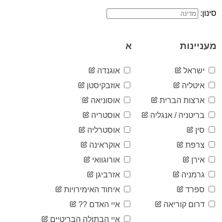
8
03-26
סינון:
2020-
8
03-27
2020-
8
מעניינות
א
03-28
2020-
8
03-29
ישראל
אוגנדה
2020-
15
איטליה
אוזבקיסטן
03-30
2020-
ארצות הברית
אוסוניאה
15
03-31
בריטניה / אנגליה
אוסטריה
2020-
15
04-01
סין
אוסטרליה
2020-
16
צרפת
אוקראינה
04-02
2020-
אירן
אורוגוואי
16
04-03
גרמניה
אזרביגן
2020-
18
04-04
ספרד
איחוד האימירויות
2020-
18
דרום קוריאה
איי האדם ??
04-05
2020-
איי הבתולה הבריטיים