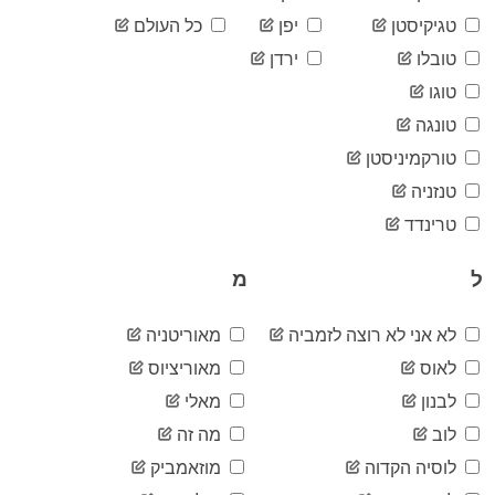
05-26
2020-
טגיקיסטן
יפן
כל העולם
21,905
05-27
טובלו
ירדן
2020-
22,382
05-28
טוגו
2020-
22,811
טונגה
05-29
2020-
טורקמיניסטן
23,204
05-30
טנזניה
2020-
23,672
05-31
טרינדד
2020-
24,562
06-01
ל
מ
2020-
24,895
06-02
2020-
לא אני לא רוצה לזמביה
מאוריטניה
25,385
06-03
לאוס
מאוריציוס
2020-
25,981
06-04
לבנון
מאלי
2020-
26,542
לוב
מה זה
06-05
2020-
לוסיה הקדוה
מוזאמביק
27,101
06-06