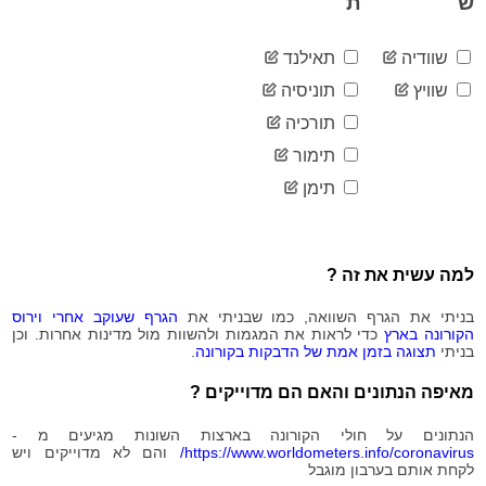
ש
ת
2020-
73,761
08-02
שוודיה
תאילנד
2020-
74,781
08-03
שוויץ
תוניסיה
2020-
75,880
תורכיה
08-04
2020-
תימור
77,169
08-05
תימן
2020-
78,515
08-06
2020-
80,018
08-07
למה עשית את זה ?
2020-
81,534
08-08
בניתי את הגרף השוואה, כמו שבניתי את
הגרף שעוקב אחרי וירוס
2020-
82,767
הקורונה בארץ
כדי לראות את המגמות ולהשוות מול מדינות אחרות. וכן
08-09
בניתי
תצוגה בזמן אמת של הדבקות בקורונה
.
2020-
83,812
08-10
מאיפה הנתונים והאם הם מדוייקים ?
2020-
85,023
08-11
הנתונים על חולי הקורונה בארצות השונות מגיעים מ -
2020-
https://www.worldometers.info/coronavirus/
והם לא מדוייקים ויש
86,504
לקחת אותם בערבון מוגבל
08-12