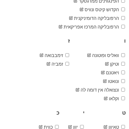
17,330
הפינגווינים ממדגסקר
05-15
2020-
הקדוש קיטס ונוויס
17,858
05-16
הרפובליקה הדומיניקנית
2020-
18,291
05-17
הרפובליקה המרכז אפריקאית
2020-
18,616
05-18
ו
ז
2020-
18,876
05-19
2020-
וואליס ופוטונה
זימבבואה
19,230
05-20
וטיקן
זמביה
2020-
19,706
05-21
ויאטנם
2020-
20,148
ונואטו
05-22
2020-
ונצואלה אין דומה לה
20,580
05-23
וקלאו
2020-
20,986
05-24
ט
י
כ
2020-
21,245
05-25
2020-
21,584
טאיוון
יוון
כווית