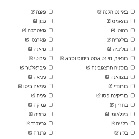
2020-
2,777
04-12
באיינט הלנה
גאנה
2020-
3,102
בהאמס
גבון
04-13
2020-
בהוטן
גואטמלה
3,372
04-14
בולגריה
גוארנסי
2020-
3,764
04-15
בוליביה
גויאנה
2020-
4,161
בונאיר, סיינט אסטוביטוס וסבא
גיבוטי
04-16
2020-
בוסניה הרצגובינה
גיבראלטר
4,662
04-17
בוצוואנה
גיניאה
2020-
5,106
04-18
בורונדי
גיניאה ביסו
2020-
5,449
בוריקינה פסו
גיניה
04-19
2020-
בחריין
גמיקה
5,710
04-20
בינלאומי
גרוזיה
2020-
6,125
04-21
בלגיה
גרינלנד
2020-
6,592
בליז
גרנדה
04-22