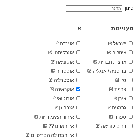
1
03-09
סינון:
2020-
1
03-10
2020-
1
מעניינות
א
03-11
2020-
1
03-12
ישראל
אוגנדה
2020-
3
איטליה
אוזבקיסטן
03-13
2020-
ארצות הברית
אוסוניאה
3
03-14
בריטניה / אנגליה
אוסטריה
2020-
3
03-15
סין
אוסטרליה
2020-
7
צרפת
אוקראינה
03-16
2020-
אירן
אורוגוואי
14
03-17
גרמניה
אזרביגן
2020-
14
03-18
ספרד
איחוד האימירויות
2020-
16
דרום קוריאה
איי האדם ??
03-19
2020-
איי הבתולה הבריטיים