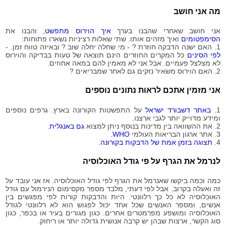
2020-
88,136
מה אני חושב
08-13
2020-
89,917
אני חושב שאחרי שהבנו בערך
איך הוירוס מתפשט
, והבנו את
08-14
הסימפטומים
ואיך מזהים אותו. שתי שאלות רציניות נשארו פתוחות:
2020-
1. האם ישנה הדבקה חוזרת ? - מי שחלה יחלה שוב ? ובאיזה טווח זמן. -
91,795
08-15
לפי הסינים
כל המקרים החוזרים הינם תוצאה של טעות בבדיקה והוירוס
לא מצלצל פעמיים. אבל אני לא מאמין להם במאה אחוזים.
2020-
93,490
2. האם הוירוס משאיר נזקים גם לאחר שמבריאים ?
08-16
2020-
95,007
אני מזמין אתכם לראות נתונים נוספים
08-17
2020-
96,653
1.
באתר דשבורד ישראל
על התפשטות הקורונה בארץ. גרפים נוספים
08-18
ומידע מדוייק יותר לגבי ארצנו.
2020-
2. את ההשוואה בין מדינות בנוסף ניתן למצוא
גם באנגלית
.
98,658
08-19
3. אתר ארגון הבריאות העולמי
WHO
.
4.
תצוגה בזמן אמת של הדבקות בקורונה
.
2020-
100,810
08-20
לנרמל את הגרף על פי גודל האוכלוסיה
2020-
102,948
08-21
כמה וכמה ביקשו שאנרמל את הגרף לפי גודל האוכלוסיה. אז אני עובד על
2020-
זה ואעלה בקרוב. אבל לפי דעתי, מלבד מספר מקסימום הנירמול עם גודל
105,337
08-22
האוכלוסיה לא כל כך רלוונטי. היות והדבקות קורות לפי מפגשים בין
אנשים, ומספר האנשים שכל אחד יכול לפגוש הוא לא רלוונטי לגודל
2020-
107,379
האוכלוסיה ומושפע מפרמטרים אחרים. כגון מגורים בעיר או בכפר, כגון
08-23
סוג הקשר, ארצות שבהן יש קרבה אנושית גדולה יותר או ריחוק.
2020-