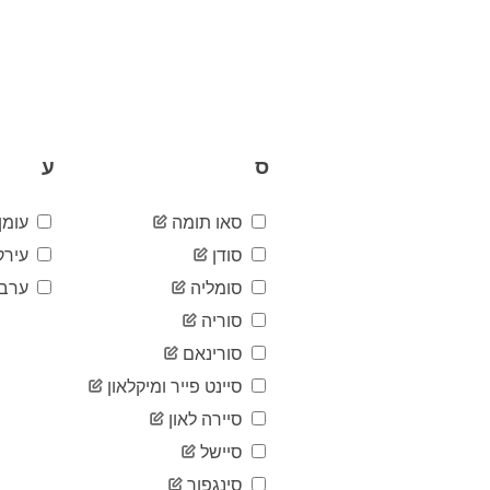
ס
ע
סאו תומה
עומן
סודן
עירק
סומליה
ערב 
סוריה
סורינאם
סיינט פייר ומיקלאון
סיירה לאון
סיישל
סינגפור