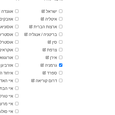
ישראל
אוגנדה
איטליה
אוזבקיסט
ארצות הברית
אוסוניאה
בריטניה / אנגליה
אוסטריה
סין
אוסטרלי
צרפת
אוקראינ
אירן
אורוגוואי
גרמניה
אזרביגן
ספרד
איחוד הא
דרום קוריאה
איי האד
איי הבתו
איי טורק
איי מרש
איי סולומ