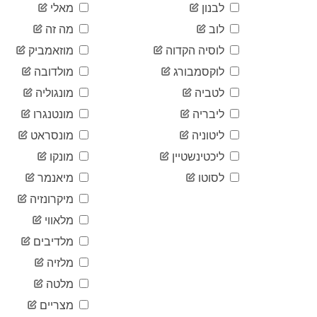
לבנון
מאלי
לוב
מה זה
לוסיה הקדוה
מוזאמביק
לוקסמבורג
מולדובה
לטביה
מונגוליה
ליבריה
מונטנגרו
ליטוניה
מונסראט
ליכטינשטיין
מונקו
לסוטו
מיאנמר
מיקרונזיה
מלאווי
מלדיבים
מלזיה
מלטה
מצריים