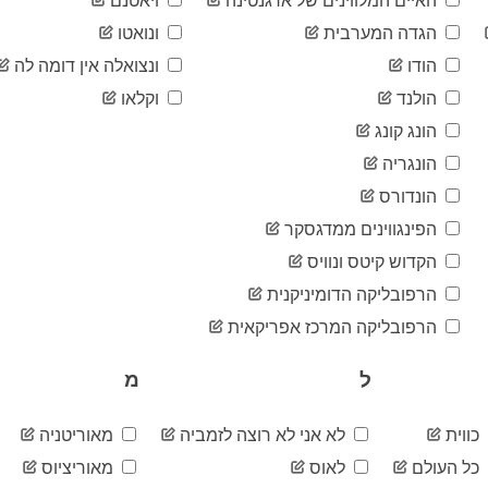
האיים המלווינים של ארגנטינה
ויאטנם
הגדה המערבית
ונואטו
הודו
ונצואלה אין דומה לה
הולנד
וקלאו
הונג קונג
הונגריה
הונדורס
הפינגווינים ממדגסקר
הקדוש קיטס ונוויס
הרפובליקה הדומיניקנית
הרפובליקה המרכז אפריקאית
ל
מ
כווית
לא אני לא רוצה לזמביה
מאוריטניה
כל העולם
לאוס
מאוריציוס