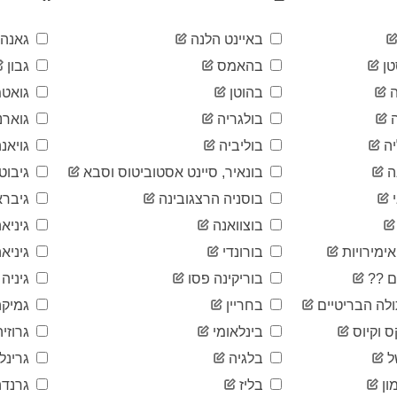
באיינט הלנה
גאנה
ן
בהאמס
גבון
בהוטן
גואטמ
בולגריה
גוארנ
ה
בוליביה
גויאנ
ה
בונאיר, סיינט אסטוביטוס וסבא
גיבוטי
בוסניה הרצגובינה
גיברא
בוצוואנה
גיניא
ימירויות
בורונדי
גיניאה
ם ??
בוריקינה פסו
גיניה
לה הבריטיים
בחריין
גמיקה
ס וקיוס
בינלאומי
גרוזיה
ל
בלגיה
גרינל
ון
בליז
גרנדה