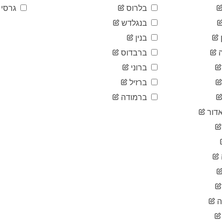
בלרוס
גרסי
בנגלדש
בנין
ברבדוס
ברוני
ברזיל
ברמודה
דור
ה