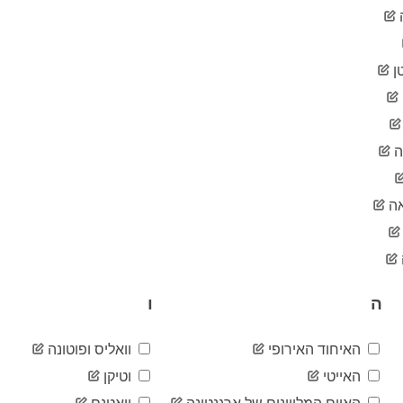
ן
ה
ה
ה
ו
האיחוד האירופי
וואליס ופוטונה
האייטי
וטיקן