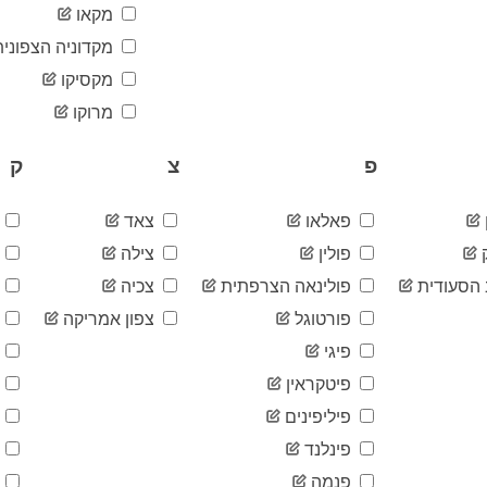
מקאו
מקדוניה הצפונית
מקסיקו
מרוקו
פ
צ
ק
פאלאו
צאד
ק
פולין
צילה
ק
הסעודית
פולינאה הצרפתית
צכיה
ק
פורטוגל
צפון אמריקה
ק
פיגי
ק
פיטקראין
ק
פיליפינים
ק
פינלנד
ק
פנמה
ק