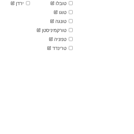
טובלו
ירדן
טוגו
טונגה
טורקמיניסטן
טנזניה
טרינדד