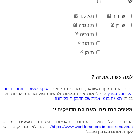
ש
ת
2020-
24
08-21
שוודיה
תאילנד
2020-
24
08-22
שוויץ
תוניסיה
2020-
24
תורכיה
08-23
2020-
תימור
24
08-24
תימן
2020-
24
08-25
2020-
24
08-26
למה עשית את זה ?
2020-
24
08-27
בניתי את הגרף השוואה, כמו שבניתי את
הגרף שעוקב אחרי וירוס
2020-
24
הקורונה בארץ
כדי לראות את המגמות ולהשוות מול מדינות אחרות. וכן
08-28
בניתי
תצוגה בזמן אמת של הדבקות בקורונה
.
2020-
24
08-29
מאיפה הנתונים והאם הם מדוייקים ?
2020-
24
08-30
הנתונים על חולי הקורונה בארצות השונות מגיעים מ -
2020-
https://www.worldometers.info/coronavirus/
והם לא מדוייקים ויש
24
לקחת אותם בערבון מוגבל
08-31