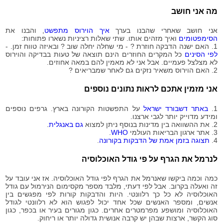
2020-
24
מה אני חושב
09-01
2020-
24
אני חושב שאחרי שהבנו בערך
איך הוירוס מתפשט
, והבנו את
09-02
הסימפטומים
ואיך מזהים אותו. שתי שאלות רציניות נשארו פתוחות:
2020-
1. האם ישנה הדבקה חוזרת ? - מי שחלה יחלה שוב ? ובאיזה טווח זמן. -
24
09-03
לפי הסינים
כל המקרים החוזרים הינם תוצאה של טעות בבדיקה והוירוס
לא מצלצל פעמיים. אבל אני לא מאמין להם במאה אחוזים.
2020-
24
2. האם הוירוס משאיר נזקים גם לאחר שמבריאים ?
09-04
2020-
24
אני מזמין אתכם לראות נתונים נוספים
09-05
2020-
24
1.
באתר דשבורד ישראל
על התפשטות הקורונה בארץ. גרפים נוספים
09-06
ומידע מדוייק יותר לגבי ארצנו.
2020-
2. את ההשוואה בין מדינות בנוסף ניתן למצוא
גם באנגלית
.
24
09-07
3. אתר ארגון הבריאות העולמי
WHO
.
4.
תצוגה בזמן אמת של הדבקות בקורונה
.
2020-
24
09-08
לנרמל את הגרף על פי גודל האוכלוסיה
2020-
24
09-09
כמה וכמה ביקשו שאנרמל את הגרף לפי גודל האוכלוסיה. אז אני עובד על
2020-
זה ואעלה בקרוב. אבל לפי דעתי, מלבד מספר מקסימום הנירמול עם גודל
24
09-10
האוכלוסיה לא כל כך רלוונטי. היות והדבקות קורות לפי מפגשים בין
אנשים, ומספר האנשים שכל אחד יכול לפגוש הוא לא רלוונטי לגודל
2020-
24
האוכלוסיה ומושפע מפרמטרים אחרים. כגון מגורים בעיר או בכפר, כגון
09-11
סוג הקשר, ארצות שבהן יש קרבה אנושית גדולה יותר או ריחוק.
2020-