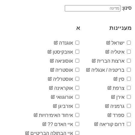
7
03-28
סינון:
2020-
9
03-29
2020-
9
מעניינות
א
03-30
2020-
9
03-31
ישראל
אוגנדה
2020-
9
איטליה
אוזבקיסטן
04-01
2020-
ארצות הברית
אוסוניאה
10
04-02
בריטניה / אנגליה
אוסטריה
2020-
12
04-03
סין
אוסטרליה
2020-
12
צרפת
אוקראינה
04-04
2020-
אירן
אורוגוואי
12
04-05
גרמניה
אזרביגן
2020-
12
04-06
ספרד
איחוד האימירויות
2020-
12
דרום קוריאה
איי האדם ??
04-07
2020-
איי הבתולה הבריטיים