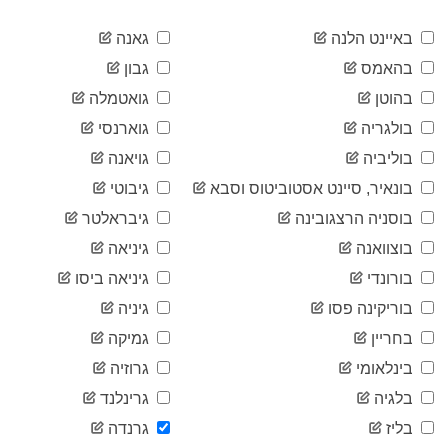
2020-
20
05-01
באיינט הלנה
גאנה
2020-
21
בהאמס
גבון
05-02
2020-
בהוטן
גואטמלה
21
05-03
בולגריה
גוארנסי
2020-
21
05-04
בוליביה
גויאנה
2020-
21
בונאיר, סיינט אסטוביטוס וסבא
גיבוטי
05-05
2020-
בוסניה הרצגובינה
גיבראלטר
21
05-06
בוצוואנה
גיניאה
2020-
21
05-07
בורונדי
גיניאה ביסו
2020-
21
בוריקינה פסו
גיניה
05-08
2020-
בחריין
גמיקה
21
05-09
בינלאומי
גרוזיה
2020-
21
05-10
בלגיה
גרינלנד
2020-
21
בליז
גרנדה
05-11