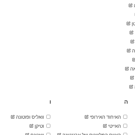
ן
ה
ה
ה
ו
האיחוד האירופי
וואליס ופוטונה
האייטי
וטיקן