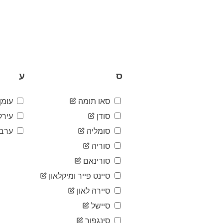
ס
ע
סאו תומה
עומן
סודן
עירק
סומליה
ערב 
סוריה
סורינאם
סיינט פייר ומיקלאון
סיירה לאון
סיישל
סינגפור