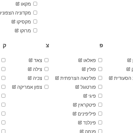
מקאו
מקדוניה הצפונית
מקסיקו
מרוקו
פ
צ
ק
פאלאו
צאד
ק
פולין
צילה
ק
הסעודית
פולינאה הצרפתית
צכיה
ק
פורטוגל
צפון אמריקה
ק
פיגי
ק
פיטקראין
ק
פיליפינים
ק
פינלנד
ק
פנמה
ק