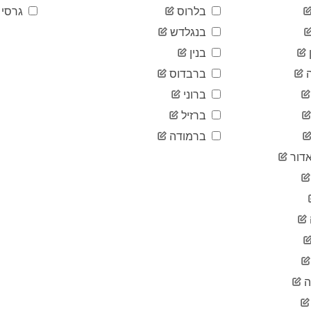
בלרוס
גרסי
בנגלדש
בנין
ברבדוס
ברוני
ברזיל
ברמודה
דור
ה