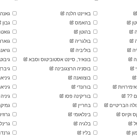
באיינט הלנה
גאנה
ן
בהאמס
גבון
בהוטן
גואטמ
בולגריה
גוארנ
ה
בוליביה
גויאנ
ה
בונאיר, סיינט אסטוביטוס וסבא
גיבוטי
בוסניה הרצגובינה
גיברא
בוצוואנה
גיניא
ימירויות
בורונדי
גיניאה
ם ??
בוריקינה פסו
גיניה
לה הבריטיים
בחריין
גמיקה
ס וקיוס
בינלאומי
גרוזיה
ל
בלגיה
גרינל
ון
בליז
גרנדה