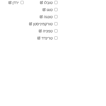
טובלו
ירדן
טוגו
טונגה
טורקמיניסטן
טנזניה
טרינדד