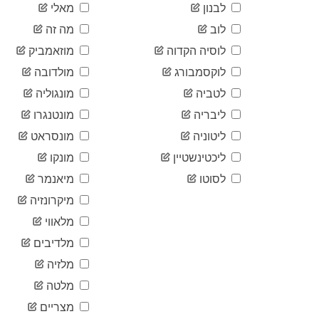
לבנון
מאלי
לוב
מה זה
לוסיה הקדוה
מוזאמביק
לוקסמבורג
מולדובה
לטביה
מונגוליה
ליבריה
מונטנגרו
ליטוניה
מונסראט
ליכטינשטיין
מונקו
לסוטו
מיאנמר
מיקרונזיה
מלאווי
מלדיבים
מלזיה
מלטה
מצריים