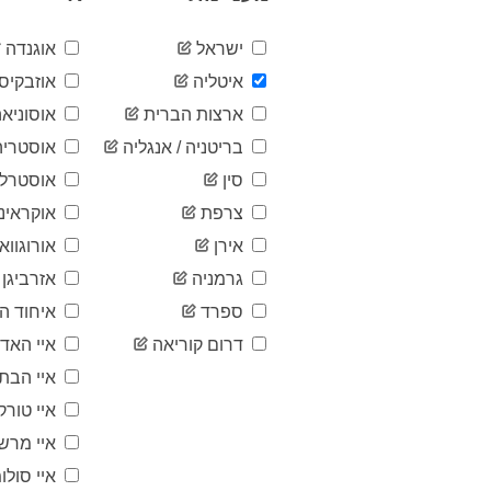
ישראל
אוגנדה
איטליה
אוזבקיסט
ארצות הברית
אוסוניאה
בריטניה / אנגליה
אוסטריה
סין
אוסטרלי
צרפת
אוקראינ
אירן
אורוגוואי
גרמניה
אזרביגן
ספרד
איחוד הא
דרום קוריאה
איי האד
איי הבתו
איי טורק
איי מרש
איי סולומ