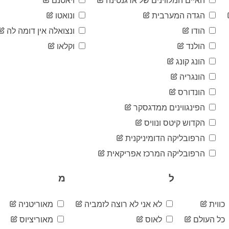
האיים המלווינים של ארגנטינה
ויאטנם
הגדה המערבית
ונואטו
הודו
ונצואלה אין דומה לה
הולנד
וקלאו
הונג קונג
הונגריה
הונדורס
הפינגווינים ממדגסקר
הקדוש קיטס ונוויס
הרפובליקה הדומיניקנית
הרפובליקה המרכז אפריקאית
ל
מ
כווית
לא אני לא רוצה לזמביה
מאוריטניה
כל העולם
לאוס
מאוריציוס