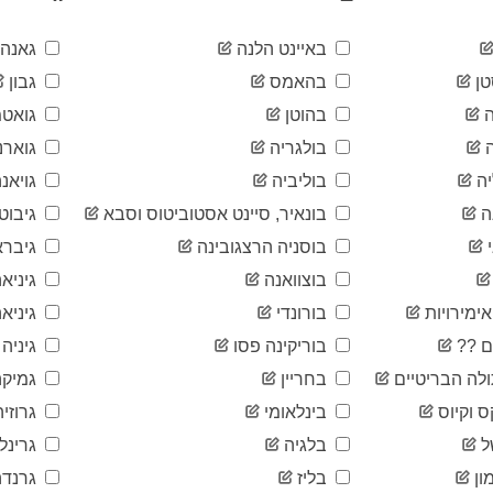
באיינט הלנה
גאנה
ן
בהאמס
גבון
בהוטן
גואטמ
בולגריה
גוארנ
ה
בוליביה
גויאנ
ה
בונאיר, סיינט אסטוביטוס וסבא
גיבוטי
בוסניה הרצגובינה
גיברא
בוצוואנה
גיניא
ימירויות
בורונדי
גיניאה
ם ??
בוריקינה פסו
גיניה
לה הבריטיים
בחריין
גמיקה
ס וקיוס
בינלאומי
גרוזיה
ל
בלגיה
גרינל
ון
בליז
גרנדה