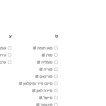
ס
ע
סאו תומה
עומן
סודן
עירק
סומליה
ערב 
סוריה
סורינאם
סיינט פייר ומיקלאון
סיירה לאון
סיישל
סינגפור