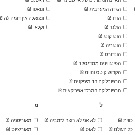
האיים המלווינים של ארגנטינה
ויאטנם
הגדה המערבית
ונואטו
הודו
ונצואלה אין דומה לה
הולנד
וקלאו
הונג קונג
הונגריה
הונדורס
הפינגווינים ממדגסקר
הקדוש קיטס ונוויס
הרפובליקה הדומיניקנית
הרפובליקה המרכז אפריקאית
ל
מ
כווית
לא אני לא רוצה לזמביה
מאוריטניה
כל העולם
לאוס
מאוריציוס