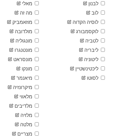
לבנון
מאלי
לוב
מה זה
לוסיה הקדוה
מוזאמביק
לוקסמבורג
מולדובה
לטביה
מונגוליה
ליבריה
מונטנגרו
ליטוניה
מונסראט
ליכטינשטיין
מונקו
לסוטו
מיאנמר
מיקרונזיה
מלאווי
מלדיבים
מלזיה
מלטה
מצריים