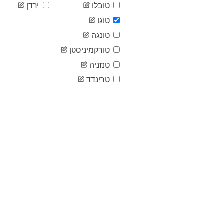
טובלו
ירדן
טוגו
טונגה
טורקמיניסטן
טנזניה
טרינדד