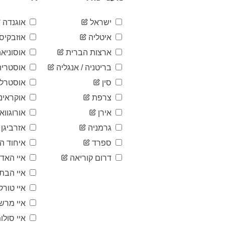
ישראל
אוגנדה
איטליה
אוזבקיסט
ארצות הברית
אוסוניאה
בריטניה / אנגליה
אוסטריה
סין
אוסטרלי
צרפת
אוקראינ
אירן
אורוגוואי
גרמניה
אזרביגן
ספרד
איחוד הא
דרום קוריאה
איי האד
איי הבתו
איי טורק
איי מרש
איי סולומ