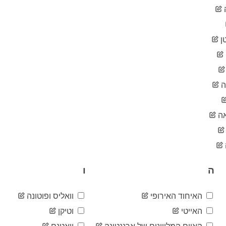
ן
ה
ה
ה
ו
האיחוד האירופי
וואליס ופוטונה
האייטי
וטיקן