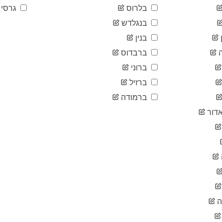
בלרוס
גרסי
בנגלדש
בנין
ברבדוס
ברוני
ברזיל
ברמודה
דור
ה