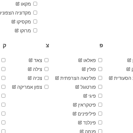
מקאו
מקדוניה הצפונית
מקסיקו
מרוקו
פ
צ
ק
פאלאו
צאד
ק
פולין
צילה
ק
הסעודית
פולינאה הצרפתית
צכיה
ק
פורטוגל
צפון אמריקה
ק
פיגי
ק
פיטקראין
ק
פיליפינים
ק
פינלנד
ק
פנמה
ק