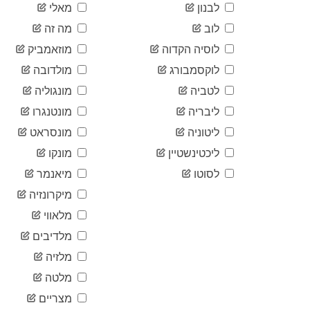
לבנון
מאלי
לוב
מה זה
לוסיה הקדוה
מוזאמביק
לוקסמבורג
מולדובה
לטביה
מונגוליה
ליבריה
מונטנגרו
ליטוניה
מונסראט
ליכטינשטיין
מונקו
לסוטו
מיאנמר
מיקרונזיה
מלאווי
מלדיבים
מלזיה
מלטה
מצריים