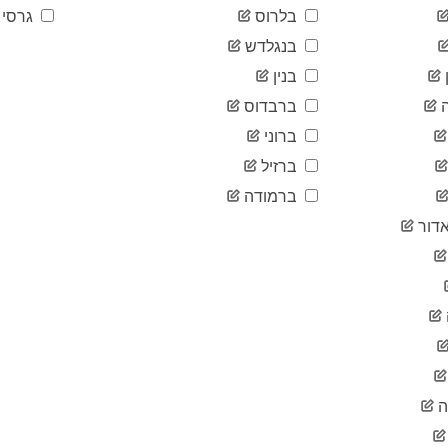
בלרוס
גרסי
בנגלדש
בנין
ברבדוס
ברוני
ברזיל
ברמודה
דור
ה