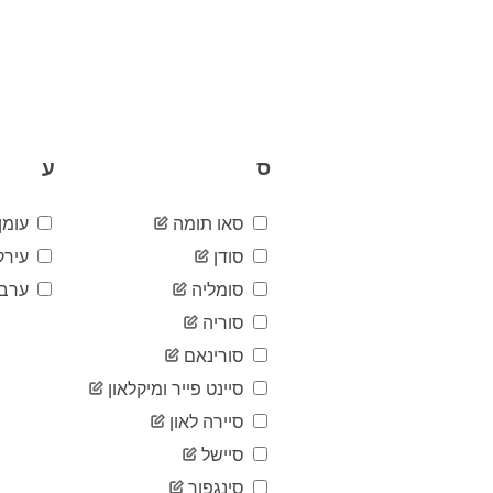
ס
ע
סאו תומה
עומן
סודן
עירק
סומליה
ערב 
סוריה
סורינאם
סיינט פייר ומיקלאון
סיירה לאון
סיישל
סינגפור