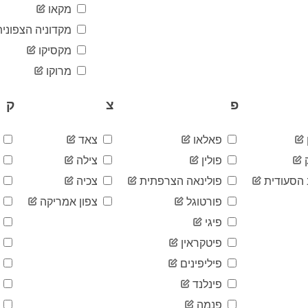
מקאו
מקדוניה הצפונית
מקסיקו
מרוקו
פ
צ
ק
פאלאו
צאד
ק
פולין
צילה
ק
הסעודית
פולינאה הצרפתית
צכיה
ק
פורטוגל
צפון אמריקה
ק
פיגי
ק
פיטקראין
ק
פיליפינים
ק
פינלנד
ק
פנמה
ק