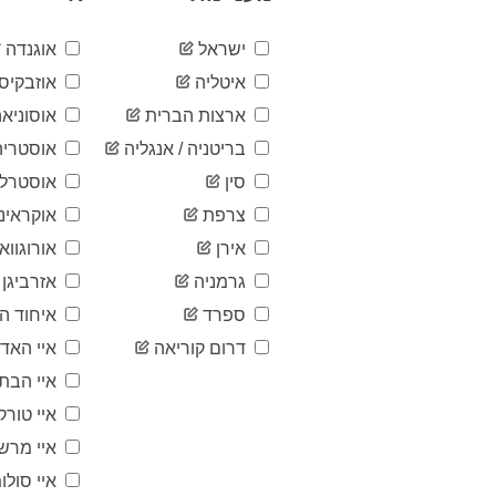
ישראל
אוגנדה
איטליה
אוזבקיסט
ארצות הברית
אוסוניאה
בריטניה / אנגליה
אוסטריה
סין
אוסטרלי
צרפת
אוקראינ
אירן
אורוגוואי
גרמניה
אזרביגן
ספרד
איחוד הא
דרום קוריאה
איי האד
איי הבתו
איי טורק
איי מרש
איי סולומ