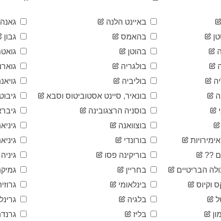
באיינט הלנה
גאנה
ן
בהאמס
גבון
בהוטן
גואטמ
בולגריה
גוארנ
ה
בוליביה
גויאנ
ה
בונאיר, סיינט אסטוביטוס וסבא
גיבוטי
בוסניה הרצגובינה
גיברא
בוצוואנה
גיניא
ימירויות
בורונדי
גיניאה
ם ??
בוריקינה פסו
גיניה
לה הבריטיים
בחריין
גמיקה
ס וקיוס
בינלאומי
גרוזיה
ל
בלגיה
גרינל
ון
בליז
גרנדה