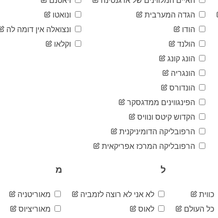
האיים המלווינים של ארגנטינה
ויאטנם
הגדה המערבית
ונואטו
הודו
ונצואלה אין דומה לה
הולנד
וקלאו
הונג קונג
הונגריה
הונדורס
הפינגווינים ממדגסקר
הקדוש קיטס ונוויס
הרפובליקה הדומיניקנית
הרפובליקה המרכז אפריקאית
ל
מ
כווית
לא אני לא רוצה לזמביה
מאוריטניה
כל העולם
לאוס
מאוריציוס