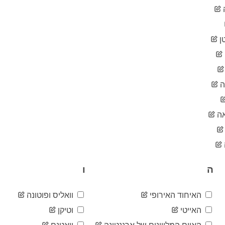
ן
ה
ה
ה
ו
האיחוד האירופי
וואליס ופוטונה
האייטי
וטיקן