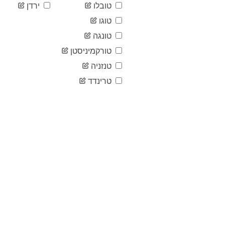
טובלו
ירדן
טוגו
טונגה
טורקמיניסטן
טנזניה
טרינדד