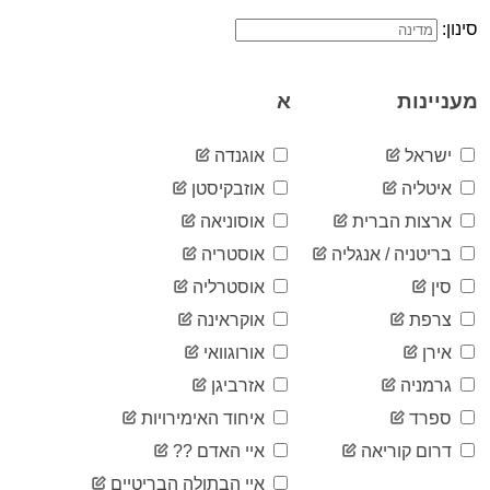
2020-
סינון:
10
01-30
2020-
13
01-31
מעניינות
א
2020-
19
02-01
2020-
ישראל
אוגנדה
21
02-02
איטליה
אוזבקיסטן
2020-
23
02-03
ארצות הברית
אוסוניאה
2020-
24
בריטניה / אנגליה
אוסטריה
02-04
2020-
סין
אוסטרליה
24
02-05
צרפת
אוקראינה
2020-
24
02-06
אירן
אורוגוואי
2020-
26
גרמניה
אזרביגן
02-07
2020-
ספרד
איחוד האימירויות
31
02-08
דרום קוריאה
איי האדם ??
2020-
33
02-09
איי הבתולה הבריטיים