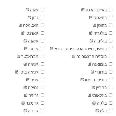
3,210
03-03
2020-
באיינט הלנה
גאנה
4,079
03-04
בהאמס
גבון
2020-
5,391
03-05
בהוטן
גואטמלה
2020-
6,941
בולגריה
גוארנסי
03-06
2020-
בוליביה
גויאנה
8,941
03-07
בונאיר, סיינט אסטוביטוס וסבא
גיבוטי
2020-
11,305
03-08
בוסניה הרצגובינה
גיבראלטר
2020-
14,224
בוצוואנה
גיניאה
03-09
2020-
בורונדי
גיניאה ביסו
16,991
03-10
בוריקינה פסו
גיניה
2020-
21,639
03-11
בחריין
גמיקה
2020-
24,916
בינלאומי
גרוזיה
03-12
2020-
בלגיה
גרינלנד
35,069
03-13
בליז
גרנדה
2020-
42,468