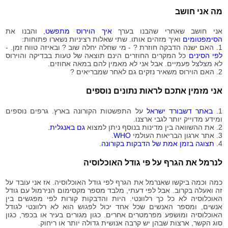
07-04
מה אני חושב
2020-
1,295,255
07-05
אני חושב שאחרי שהבנו בערך
איך הוירוס מתפשט
, והבנו את
2020-
1,299,811
הסימפטומים
ואיך מזהים אותו. שתי שאלות רציניות נשארו פתוחות:
07-06
1. האם ישנה הדבקה חוזרת ? - מי שחלה יחלה שוב ? ובאיזה טווח זמן. -
2020-
לפי הסינים
כל המקרים החוזרים הינם תוצאה של טעות בבדיקה והוירוס
1,302,857
07-07
לא מצלצל פעמיים. אבל אני לא מאמין להם במאה אחוזים.
2. האם הוירוס משאיר נזקים גם לאחר שמבריאים ?
2020-
1,307,239
07-08
אני מזמין אתכם לראות נתונים נוספים
2020-
1,311,408
07-09
1.
באתר דשבורד ישראל
על התפשטות הקורונה בארץ. גרפים נוספים
2020-
ומידע מדוייק יותר לגבי ארצנו.
1,316,226
07-10
2. את ההשוואה בין מדינות בנוסף ניתן למצוא
גם באנגלית
.
2020-
3. אתר ארגון הבריאות העולמי
WHO
.
1,319,851
4.
תצוגה בזמן אמת של הדבקות בקורונה
.
07-11
2020-
1,322,339
לנרמל את הגרף על פי גודל האוכלוסיה
07-12
2020-
1,328,014
כמה וכמה ביקשו שאנרמל את הגרף לפי גודל האוכלוסיה. אז אני עובד על
07-13
זה ואעלה בקרוב. אבל לפי דעתי, מלבד מספר מקסימום הנירמול עם גודל
2020-
האוכלוסיה לא כל כך רלוונטי. היות והדבקות קורות לפי מפגשים בין
1,331,422
07-14
אנשים, ומספר האנשים שכל אחד יכול לפגוש הוא לא רלוונטי לגודל
האוכלוסיה ומושפע מפרמטרים אחרים. כגון מגורים בעיר או בכפר, כגון
2020-
1,336,221
סוג הקשר, ארצות שבהן יש קרבה אנושית גדולה יותר או ריחוק.
07-15