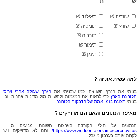
ש
ת
1,247,729
06-23
2020-
1,252,589
06-24
שוודיה
תאילנד
2020-
1,257,093
שוויץ
תוניסיה
06-25
תורכיה
2020-
1,262,747
06-26
תימור
2020-
1,266,914
06-27
תימן
2020-
1,269,310
06-28
2020-
1,272,874
06-29
למה עשית את זה ?
2020-
1,276,442
06-30
בניתי את הגרף השוואה, כמו שבניתי את
הגרף שעוקב אחרי וירוס
הקורונה בארץ
כדי לראות את המגמות ולהשוות מול מדינות אחרות. וכן
2020-
1,280,907
בניתי
תצוגה בזמן אמת של הדבקות בקורונה
.
07-01
2020-
מאיפה הנתונים והאם הם מדוייקים ?
1,285,181
07-02
2020-
הנתונים על חולי הקורונה בארצות השונות מגיעים מ -
1,289,433
07-03
https://www.worldometers.info/coronavirus/
והם לא מדוייקים ויש
לקחת אותם בערבון מוגבל
2020-
1,292,769