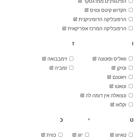
הפינגווינים ממדגסקר
2020-
531,083
04-06
הקדוש קיטס ונוויס
2020-
546,594
הרפובליקה הדומיניקנית
04-07
2020-
הרפובליקה המרכז אפריקאית
572,440
04-08
2020-
597,311
ו
ז
04-09
2020-
620,537
04-10
וואליס ופוטונה
זימבבואה
2020-
640,660
וטיקן
זמביה
04-11
2020-
ויאטנם
708,316
04-12
ונואטו
2020-
725,054
04-13
ונצואלה אין דומה לה
2020-
753,807
וקלאו
04-14
2020-
775,235
04-15
ט
י
כ
2020-
808,259
04-16
טאיוון
יוון
כווית