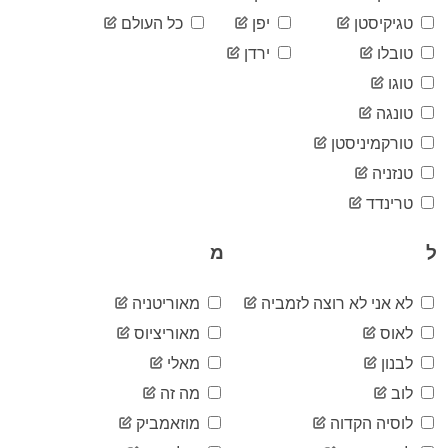
2020-
829,176
04-17
טגיקיסטן
יפן
כל העולם
2020-
845,046
טובלו
ירדן
04-18
2020-
טוגו
863,461
04-19
טונגה
2020-
876,435
04-20
טורקמיניסטן
2020-
891,977
טנזניה
04-21
2020-
טרינדד
908,893
04-22
2020-
922,443
ל
מ
04-23
2020-
925,786
04-24
לא אני לא רוצה לזמביה
מאוריטניה
2020-
938,602
לאוס
מאוריציוס
04-25
2020-
לבנון
מאלי
948,786
04-26
לוב
מה זה
2020-
960,232
04-27
לוסיה הקדוה
מוזאמביק
2020-